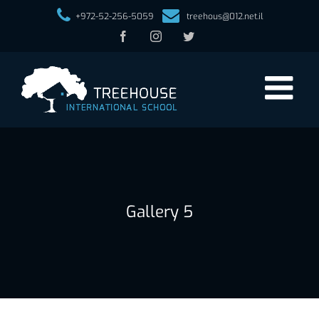
+972-52-256-5059
treehous@012.net.il
Facebook
Instagram
Twitter
Gallery 5